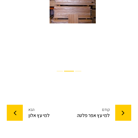
קודם
הבא
למי עץ אפר פלטה
למי עץ אלון