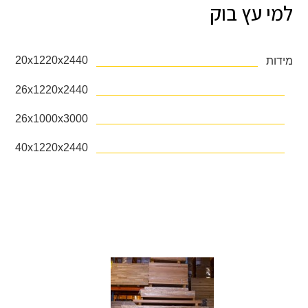
למי עץ בוק
20х1220х2440
מידות
26х1220х2440
26х1000х3000
40х1220х2440