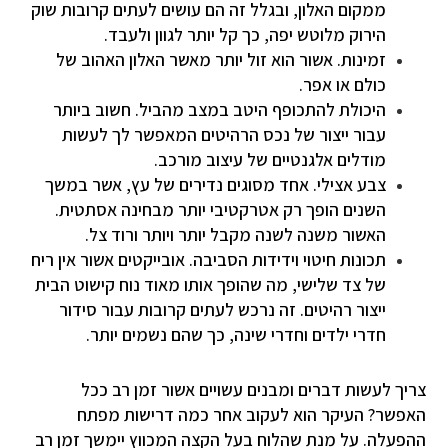
ממקום האלון, ובגלל זה הם עושים לעתים קרובות שוק
הירוק מלוטש יפה, כך קל יותר לגוון ולעבד.
זמינות. אשור הוא זול יותר מאשר האלון האהוב של
כולם או אפר.
היכולת להתכופף היטב במצב מהביל. חשוב ביותר
עבור ייצור של נכס הרהיטים המאפשר לך לעשות
מודלים אלגנטיים של עיצוב מורכב.
צבע אצילי. אחד מסוגים נדירים של עץ, אשר במשך
השנים הופך רק אטרקטיבי יותר מבחינה אסתטית.
האשור משנה לשנה מקבל יותר ויותר ורוד צל.
תכונות חיטוי וידידות הסביבה. אובייקטים אשור אין ריח
של צד שלישי, מה שהופך אותו מאוד נוח קישוט הבית
ייצור רהיטים. זה נרכש לעתים קרובות עבור סידור
חדרי ילדים וחדרי שינה, כך שהם נשמים יותר.
צריך לעשות דברים ומבנים עשויים אשור זמן רב ככל
האפשר? העיקר הוא לעקוב אחר כמה דרישות מפתח
ההפעלה. על מנת שהלוח בעל הקצה המכווץ יימשך זמן רב