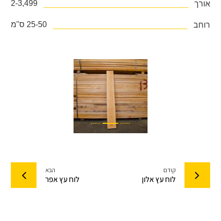
2-3,499
אורך
25-50 ס"מ
רוחב
קודם
הבא
לוח עץ אלון
לוח עץ אפר